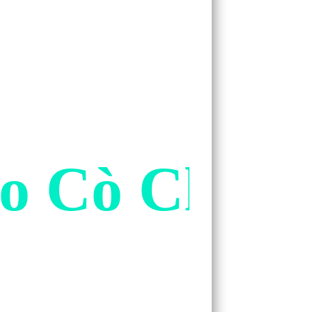
ảo Cò Chi L