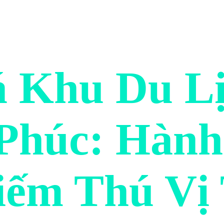
 Khu Du Lị
 Phúc: Hành
ếm Thú Vị 