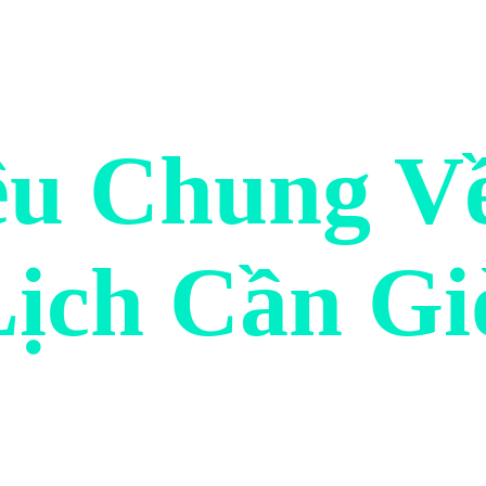
ệu Chung V
ịch Cần Gi