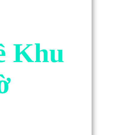
ề Khu
ờ