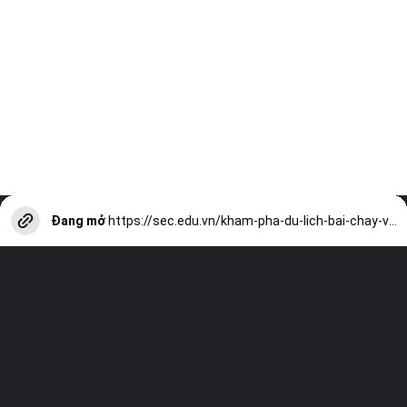
Đang mở
https://sec.edu.vn/kham-pha-du-lich-bai-chay-voi-nhieu-phuong-tien-a14087.html?utm_source=web-stories-generator
Truy cập trang web của chúng tôi và
xem tất cả các bài viết khác!