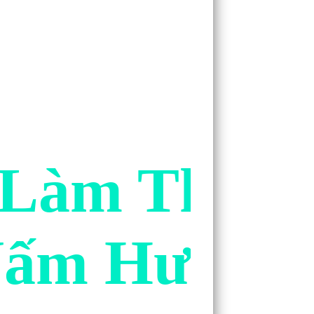
 Làm Thịt 
ấm Hương