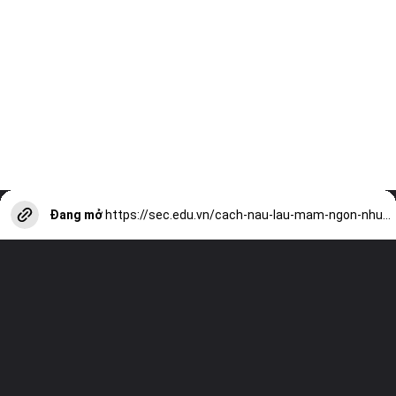
Đang mở
https://sec.edu.vn/cach-nau-lau-mam-ngon-nhu-nguoi-mien-tay-a13171.html?utm_source=web-stories-generator
Truy cập trang web của chúng tôi và
xem tất cả các bài viết khác!