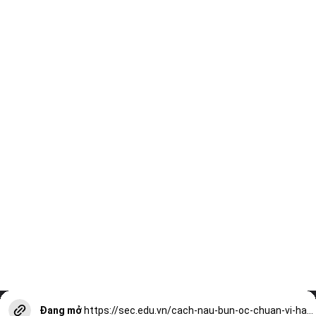
Đang mở
https://sec.edu.vn/cach-nau-bun-oc-chuan-vi-ha-noi-don-gian-ma-tuyet-ngon-a13254.html?utm_source=web-stories-generator