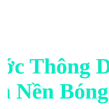
ước Thông 
h Nền Bóng