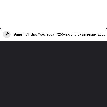
Đang mở
https://sec.edu.vn/266-la-cung-gi-sinh-ngay-266-cung-hoang-dao-nao-ngay-26-thang-6-cung-hoang-dao-nao-a13326.html?utm_source=web-stories-generator
Truy cập trang web của chúng tôi và
xem tất cả các bài viết khác!