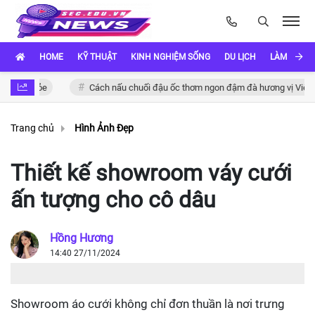
HOME
KỸ THUẬT
KINH NGHIỆM SỐNG
DU LỊCH
LÀM ĐẸP
Cách nấu chuối đậu ốc thơm ngon đậm đà hương vị Việt
Khá
Trang chủ
Hình Ảnh Đẹp
Thiết kế showroom váy cưới
ấn tượng cho cô dâu
Hồng Hương
14:40 27/11/2024
Showroom áo cưới không chỉ đơn thuần là nơi trưng