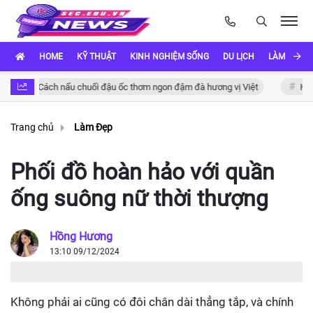
HOME
KỸ THUẬT
KINH NGHIỆM SỐNG
DU LỊCH
LÀM ĐẸP
Cách nấu chuối đậu ốc thơm ngon đậm đà hương vị Việt
Khám Phá 
Trang chủ
Làm Đẹp
Phối đồ hoàn hảo với quần
ống suông nữ thời thượng
Hồng Hương
13:10 09/12/2024
Không phải ai cũng có đôi chân dài thẳng tắp, và chính