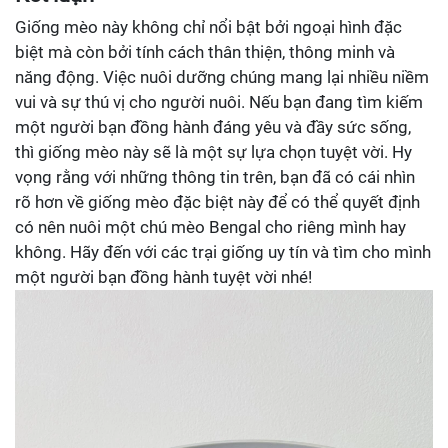
Giống mèo này không chỉ nổi bật bởi ngoại hình đặc
biệt mà còn bởi tính cách thân thiện, thông minh và
năng động. Việc nuôi dưỡng chúng mang lại nhiều niềm
vui và sự thú vị cho người nuôi. Nếu bạn đang tìm kiếm
một người bạn đồng hành đáng yêu và đầy sức sống,
thì giống mèo này sẽ là một sự lựa chọn tuyệt vời. Hy
vọng rằng với những thông tin trên, bạn đã có cái nhìn
rõ hơn về giống mèo đặc biệt này để có thể quyết định
có nên nuôi một chú mèo Bengal cho riêng mình hay
không. Hãy đến với các trại giống uy tín và tìm cho mình
một người bạn đồng hành tuyệt vời nhé!