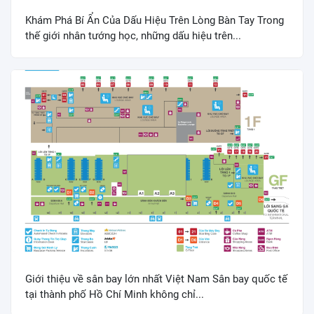
Khám Phá Bí Ẩn Của Dấu Hiệu Trên Lòng Bàn Tay Trong
thế giới nhân tướng học, những dấu hiệu trên...
Giới thiệu về sân bay lớn nhất Việt Nam Sân bay quốc tế
tại thành phố Hồ Chí Minh không chỉ...