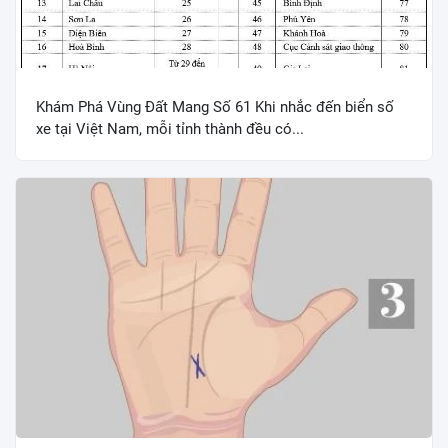
Khám Phá Vùng Đất Mang Số 61 Khi nhắc đến biển số
xe tại Việt Nam, mỗi tỉnh thành đều có...