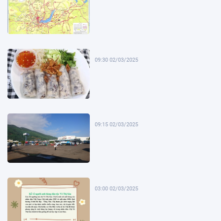
09:30 02/03/2025
09:15 02/03/2025
03:00 02/03/2025