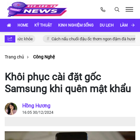
HOME
KỸ THUẬT
KINH NGHIỆM SỐNG
DU LỊCH
LÀM ĐẸP
cho sức khỏe
Cách nấu chuối đậu ốc thơm ngon đậm đà hương vị Việt
Trang chủ
Công Nghệ
Khôi phục cài đặt gốc
Samsung khi quên mật khẩu
Hồng Hương
16:05 30/12/2024