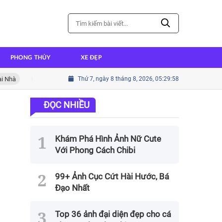
PHONG THỦY
XE ĐẸP
Cách nấu cháo ếch thơm ngon đậm đà hương vị
Thứ 7, ngày 8 tháng 8, 2026, 05:30:00
Cách nấu thị
ĐỌC NHIỀU
Khám Phá Hình Ảnh Nữ Cute
Với Phong Cách Chibi
99+ Ảnh Cục Cứt Hài Hước, Bá
Đạo Nhất
Top 36 ảnh đại diện đẹp cho cá