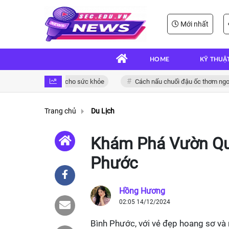
Mới nhất
HOME
KỸ THUẬ
gon và bổ dưỡng cho sức khỏe
Cách nấu chuối đậu ốc thơm ngon đậm 
Trang chủ
Du Lịch
Khám Phá Vườn Quố
Phước
Hồng Hương
02:05 14/12/2024
Bình Phước, với vẻ đẹp hoang sơ và 