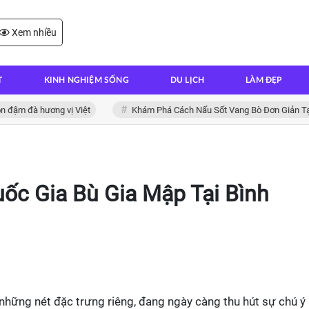
Xem nhiều
T
KINH NGHIỆM SỐNG
DU LỊCH
LÀM ĐẸP
đà hương vị Việt
Khám Phá Cách Nấu Sốt Vang Bò Đơn Giản Tại Nhà
c Gia Bù Gia Mập Tại Bình
những nét đặc trưng riêng, đang ngày càng thu hút sự chú ý