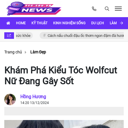
HOME
KỸ THUẬT
KINH NGHIỆM SỐNG
DU LỊCH
LÀM ĐẸP
 sức khỏe
Cách nấu chuối đậu ốc thơm ngon đậm đà hương vị Việt
Trang chủ
Làm Đẹp
Khám Phá Kiểu Tóc Wolfcut
Nữ Đang Gây Sốt
Hồng Hương
14:20 13/12/2024