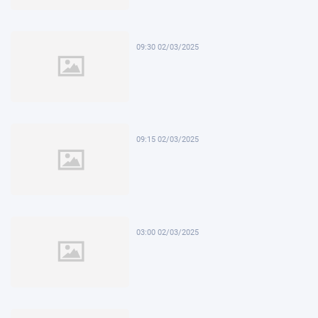
09:30 02/03/2025
09:15 02/03/2025
03:00 02/03/2025