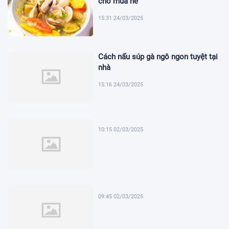
cho mùa hè
15:31 24/03/2025
Cách nấu súp gà ngô ngon tuyệt tại
nhà
15:16 24/03/2025
10:15 02/03/2025
09:45 02/03/2025