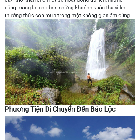
cũng mang lại cho bạn những khoảnh khắc thú vị khi
thưởng thức cơn mưa trong một không gian ấm cúng.
Phương Tiện Di Chuyển Đến Bảo Lộc