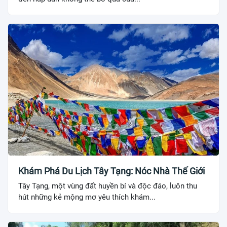
Khám Phá Du Lịch Tây Tạng: Nóc Nhà Thế Giới
Tây Tạng, một vùng đất huyền bí và độc đáo, luôn thu
hút những kẻ mộng mơ yêu thích khám...