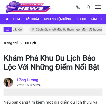
HOME
KỸ THUẬT
KINH NGHIỆM SỐNG
DU LỊCH
LÀM ĐẸP
c khỏe
Cách nấu chuối đậu ốc thơm ngon đậm đà hương vị Việt
Trang chủ
Du Lịch
Khám Phá Khu Du Lịch Bảo
Lộc Với Những Điểm Nổi Bật
Hồng Hương
22:50 07/12/2024
Nếu bạn đang tìm kiếm một địa điểm du lịch thú vị và