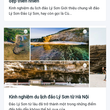
đẹp thiên nhiên
Kinh nghiệm du lịch đảo Lý Sơn Giới thiệu chung về đảo
Lý Sơn Đảo Lý Sơn, hay còn gọi là Cù...
Kinh nghiệm du lịch đảo Lý Sơn từ Hà Nội
Đảo Lý Sơn từ lâu đã trở thành một trong những điểm
đến hấp dẫn không thể bỏ qua của...