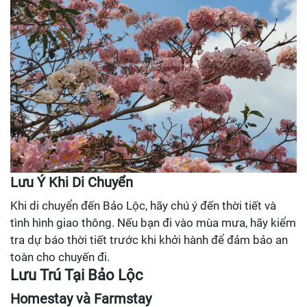
Lưu Ý Khi Di Chuyển
Khi di chuyển đến Bảo Lộc, hãy chú ý đến thời tiết và
tình hình giao thông. Nếu bạn đi vào mùa mưa, hãy kiểm
tra dự báo thời tiết trước khi khởi hành để đảm bảo an
toàn cho chuyến đi.
Lưu Trú Tại Bảo Lộc
Homestay và Farmstay