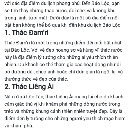
với các địa điểm du lịch phong phú. Đến Bảo Lộc, bạn
sẽ tìm thấy những thác nước, đồi chè, và không khí
trong lành, tươi mát. Dưới đây là một số địa điểm nổi
bật bạn không thể bỏ qua khi đến khu du lịch Bảo Lộc.
1. Thác Đam’ri
Thác Đam’ri là một trong những điểm đến nổi bật nhất
tại Bảo Lộc. Với vẻ đẹp hoang sơ và hùng vĩ, thác nước
này là địa điểm lý tưởng cho những ai yêu thích thiên
nhiên. Du khách có thể tham gia các hoạt động như đi
bộ đường dài, chụp ảnh hoặc chỉ đơn giản là ngồi lại và
thưởng thức vẻ đẹp của thác.
2. Thác Liêng Ài
Nằm ở xã Lộc Tân, thác Liêng Ài mang lại cho du khách
cảm giác thú vị khi khám phá những dòng nước trong
trẻo và những khung cảnh thiên nhiên tuyệt đẹp. Đây là
điểm đến lý tưởng cho những người yêu thích mạo hiểm
và khám phá.