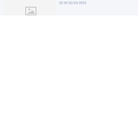
02:30 02/03/2025
02:00 02/03/2025
01:30 02/03/2025
Cảm Nhận Về Nơi Làm Việc Tích
Cực
01:15 02/03/2025