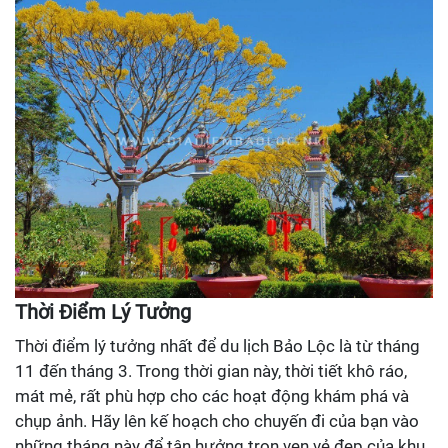
Thời Điểm Lý Tưởng
Thời điểm lý tưởng nhất để du lịch Bảo Lộc là từ tháng
11 đến tháng 3. Trong thời gian này, thời tiết khô ráo,
mát mẻ, rất phù hợp cho các hoạt động khám phá và
chụp ảnh. Hãy lên kế hoạch cho chuyến đi của bạn vào
những tháng này để tận hưởng trọn vẹn vẻ đẹp của khu