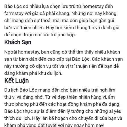
Bảo Lộc có nhiều lựa chọn lưu trú từ homestay đến
farmstay với giá cả phải chăng. Những nơi này không
chỉ mang đến sự thoải mái mà còn giúp bạn gần gũi
hơn với thiên nhiên. Hãy tìm kiếm thông tin và đánh giá
để chọn được nơi lưu trú phù hợp.
Khách Sạn
Ngoài homestay, bạn cũng có thể tìm thấy nhiều khách
sạn từ bình dân đến cao cấp tại Bảo Lộc. Các khách sạn
này thường có dịch vụ tốt và vị trí thuận tiện để bạn dễ
dàng khám phá khu du lịch.
Kết Luận
Du lịch Bảo Lộc mang đến cho bạn nhiều trải nghiệm
thú vị và đáng nhớ. Từ vẻ đẹp thiên nhiên hùng vĩ, ẩm
thực phong phú đến các hoạt động khám phá đa dạng,
Bảo Lộc thực sự là điểm đến lý tưởng cho những ai yêu
thích du lịch. Hãy lên kế hoạch cho chuyến đi của bạn và
khám phá vùng đất tuyệt vời này ngay hôm nay!