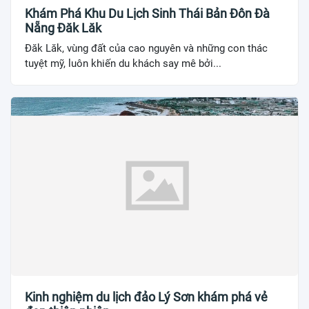
Khám Phá Khu Du Lịch Sinh Thái Bản Đôn Đà
Nẵng Đăk Lăk
Đăk Lăk, vùng đất của cao nguyên và những con thác
tuyệt mỹ, luôn khiến du khách say mê bởi...
Kinh nghiệm du lịch đảo Lý Sơn khám phá vẻ