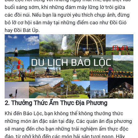
buổi sáng sớm, khi những đám mây lững lờ trôi giữa
các đồi núi. Nếu bạn là người yêu thích chụp ảnh, đừng
bỏ lỡ cơ hội săn mây tại những điểm cao như Đồi Gió
hay Đồi Bát Úp.
2. Thưởng Thức Ẩm Thực Địa Phương
Khi đến Bảo Lộc, bạn không thể không thưởng thức
những món ăn đặc sản tại đây. Các quán ăn địa phương
sẽ mang đến cho bạn những trải nghiệm ẩm thực độc
đáo, từ phở khô đến các món hải sản tươi ngon. Hãy