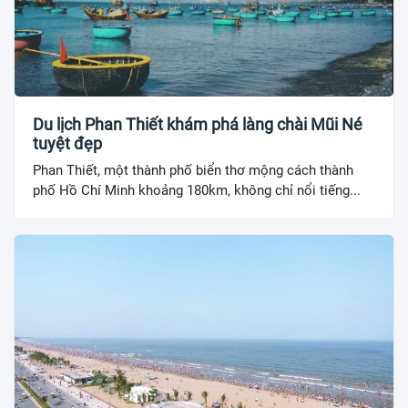
Du lịch Phan Thiết khám phá làng chài Mũi Né
tuyệt đẹp
Phan Thiết, một thành phố biển thơ mộng cách thành
phố Hồ Chí Minh khoảng 180km, không chỉ nổi tiếng...