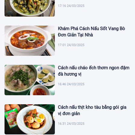
17:16 24/03/2025
Khám Phá Cách Nấu Sốt Vang Bò
Đơn Giản Tại Nhà
17:01 24/03/2025
Cách nấu cháo ếch thơm ngon đậm
đà hương vị
16:46 24/03/2025
Cách nấu thịt kho tàu bằng gói gia
vị đơn giản
16:31 24/03/2025