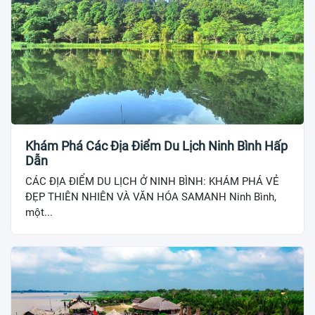
Khám Phá Các Địa Điểm Du Lịch Ninh Bình Hấp
Dẫn
CÁC ĐỊA ĐIỂM DU LỊCH Ở NINH BÌNH: KHÁM PHÁ VẺ
ĐẸP THIÊN NHIÊN VÀ VĂN HÓA SAMANH Ninh Bình,
một...