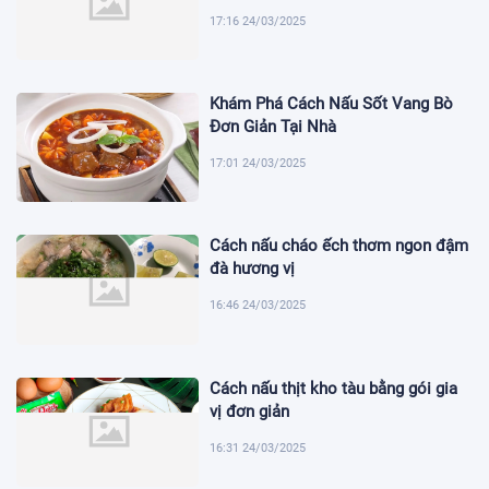
17:16 24/03/2025
Khám Phá Cách Nấu Sốt Vang Bò
Đơn Giản Tại Nhà
17:01 24/03/2025
Cách nấu cháo ếch thơm ngon đậm
đà hương vị
16:46 24/03/2025
Cách nấu thịt kho tàu bằng gói gia
vị đơn giản
16:31 24/03/2025