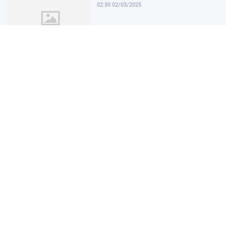
02:30 02/03/2025
02:00 02/03/2025
01:30 02/03/2025
Cảm Nhận Về Nơi Làm Việc Tích
Cực
01:15 02/03/2025