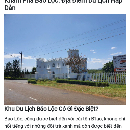
Khám Phá Bảo Lộc: Địa Điểm Du Lịch Hấp
Dẫn
Khu Du Lịch Bảo Lộc Có Gì Đặc Biệt?
Bảo Lộc, cũng được biết đến với cái tên B’lao, không chỉ
nổi tiếng với những đồi trà xanh mà còn được biết đến