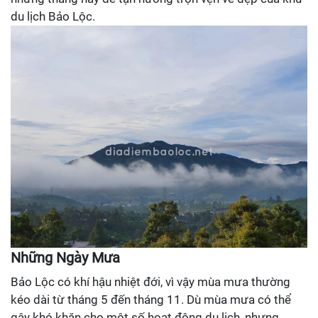
du lịch Bảo Lộc.
Những Ngày Mưa
Bảo Lộc có khí hậu nhiệt đới, vì vậy mùa mưa thường
kéo dài từ tháng 5 đến tháng 11. Dù mùa mưa có thể
gây khó khăn cho một số hoạt động du lịch, nhưng