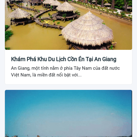
Khám Phá Khu Du Lịch Cồn Én Tại An Giang
An Giang, một tỉnh nằm ở phía Tây Nam của đất nước
Việt Nam, là miền đất nổi bật với...