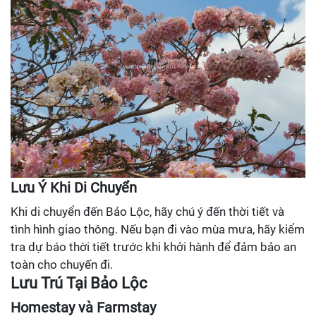
Lưu Ý Khi Di Chuyển
Khi di chuyển đến Bảo Lộc, hãy chú ý đến thời tiết và
tình hình giao thông. Nếu bạn đi vào mùa mưa, hãy kiểm
tra dự báo thời tiết trước khi khởi hành để đảm bảo an
toàn cho chuyến đi.
Lưu Trú Tại Bảo Lộc
Homestay và Farmstay