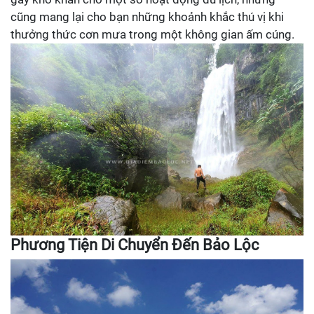
cũng mang lại cho bạn những khoảnh khắc thú vị khi
thưởng thức cơn mưa trong một không gian ấm cúng.
Phương Tiện Di Chuyển Đến Bảo Lộc