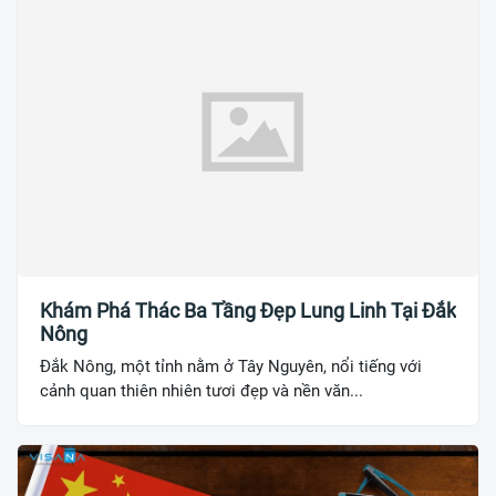
Khám Phá Thác Ba Tầng Đẹp Lung Linh Tại Đắk
Nông
Đắk Nông, một tỉnh nằm ở Tây Nguyên, nổi tiếng với
cảnh quan thiên nhiên tươi đẹp và nền văn...