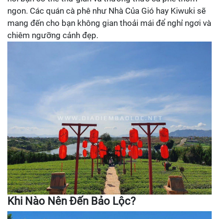
ngon. Các quán cà phê như Nhà Của Gió hay Kiwuki sẽ
mang đến cho bạn không gian thoải mái để nghỉ ngơi và
chiêm ngưỡng cảnh đẹp.
Khi Nào Nên Đến Bảo Lộc?