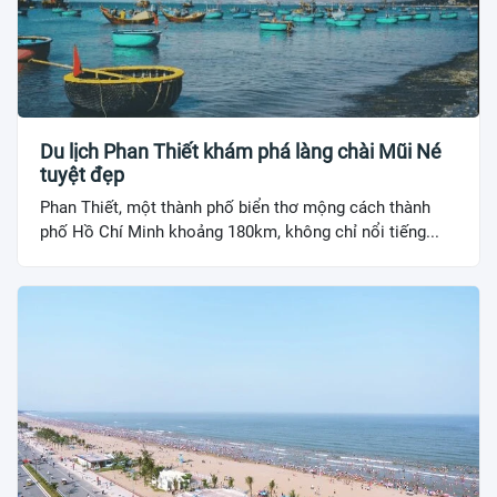
Du lịch Phan Thiết khám phá làng chài Mũi Né
tuyệt đẹp
Phan Thiết, một thành phố biển thơ mộng cách thành
phố Hồ Chí Minh khoảng 180km, không chỉ nổi tiếng...