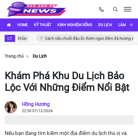
HOME
KỸ THUẬT
KINH NGHIỆM SỐNG
DU LỊCH
LÀM ĐẸP
ức khỏe
Cách nấu chuối đậu ốc thơm ngon đậm đà hương vị Việt
Trang chủ
Du Lịch
Khám Phá Khu Du Lịch Bảo
Lộc Với Những Điểm Nổi Bật
Hồng Hương
22:50 07/12/2024
Nếu bạn đang tìm kiếm một địa điểm du lịch thú vị và