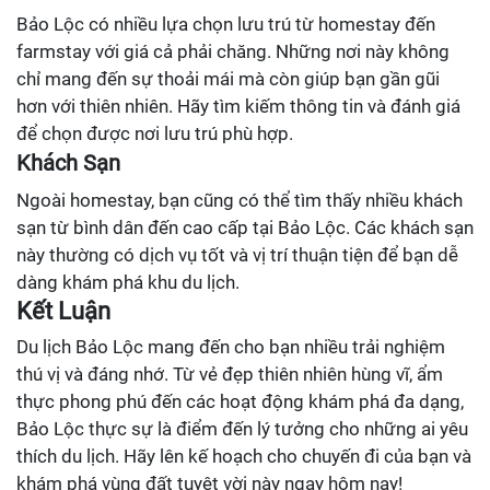
Bảo Lộc có nhiều lựa chọn lưu trú từ homestay đến
farmstay với giá cả phải chăng. Những nơi này không
chỉ mang đến sự thoải mái mà còn giúp bạn gần gũi
hơn với thiên nhiên. Hãy tìm kiếm thông tin và đánh giá
để chọn được nơi lưu trú phù hợp.
Khách Sạn
Ngoài homestay, bạn cũng có thể tìm thấy nhiều khách
sạn từ bình dân đến cao cấp tại Bảo Lộc. Các khách sạn
này thường có dịch vụ tốt và vị trí thuận tiện để bạn dễ
dàng khám phá khu du lịch.
Kết Luận
Du lịch Bảo Lộc mang đến cho bạn nhiều trải nghiệm
thú vị và đáng nhớ. Từ vẻ đẹp thiên nhiên hùng vĩ, ẩm
thực phong phú đến các hoạt động khám phá đa dạng,
Bảo Lộc thực sự là điểm đến lý tưởng cho những ai yêu
thích du lịch. Hãy lên kế hoạch cho chuyến đi của bạn và
khám phá vùng đất tuyệt vời này ngay hôm nay!