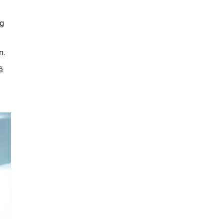
ng
n.
ẽ