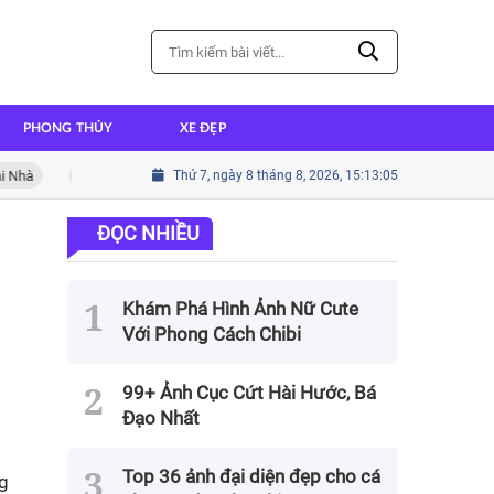
PHONG THỦY
XE ĐẸP
Cách nấu cháo ếch thơm ngon đậm đà hương vị
Thứ 7, ngày 8 tháng 8, 2026, 15:13:08
Cách nấu thịt 
ĐỌC NHIỀU
Khám Phá Hình Ảnh Nữ Cute
Với Phong Cách Chibi
99+ Ảnh Cục Cứt Hài Hước, Bá
Đạo Nhất
Top 36 ảnh đại diện đẹp cho cá
ng