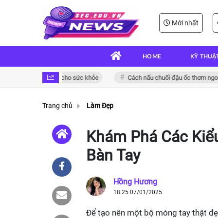
Mới nhất
HOME
KỸ THUẬ
 và bổ dưỡng cho sức khỏe
Cách nấu chuối đậu ốc thơm ngon đậm đà 
Trang chủ
Làm Đẹp
Khám Phá Các Kiểu
Bàn Tay
Hồng Hương
18:25 07/01/2025
Để tạo nên một bộ móng tay thật đẹp