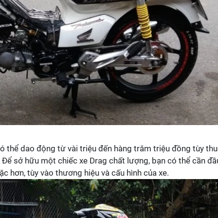
ó thể dao động từ vài triệu đến hàng trăm triệu đồng tùy th
 Để sở hữu một chiếc xe Drag chất lượng, bạn có thể cần đầ
ặc hơn, tùy vào thương hiệu và cấu hình của xe.