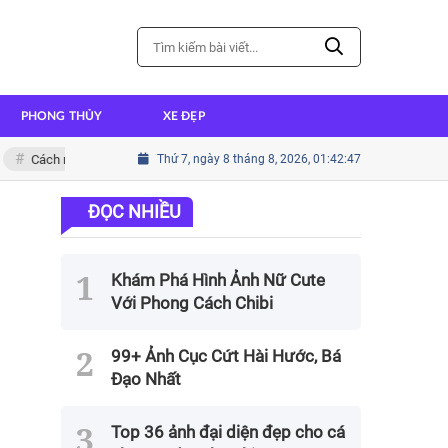
PHONG THỦY
XE ĐẸP
h nấu thịt kho tàu bằng gói gia vị đơn giản
Thứ 7, ngày 8 tháng 8, 2026, 01:42:49
Cách nấu canh bí thơm ng
ĐỌC NHIỀU
Khám Phá Hình Ảnh Nữ Cute
Với Phong Cách Chibi
99+ Ảnh Cục Cứt Hài Hước, Bá
Đạo Nhất
Top 36 ảnh đại diện đẹp cho cá