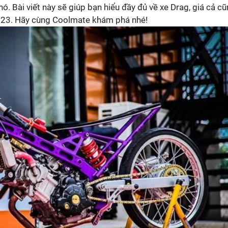
nó. Bài viết này sẽ giúp bạn hiểu đầy đủ về xe Drag, giá cả c
023. Hãy cùng Coolmate khám phá nhé!