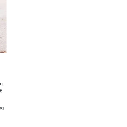
ụ,
 6
ng