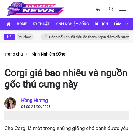
HOME
KỸ THUẬT
KINH NGHIỆM SỐNG
DU LỊCH
LÀM ĐẸP
o sức khỏe
Cách nấu chuối đậu ốc thơm ngon đậm đà hương vị Việt
Trang chủ
Kinh Nghiệm Sống
Corgi giá bao nhiêu và nguồn
gốc thú cưng này
Hồng Hương
04:00 24/02/2025
Chó Corgi là một trong những giống chó cảnh được yêu