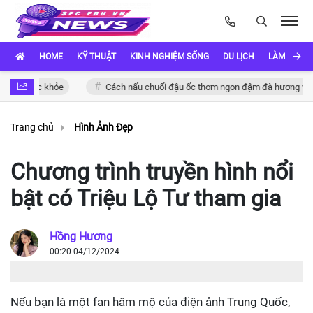
HOME
KỸ THUẬT
KINH NGHIỆM SỐNG
DU LỊCH
LÀM ĐẸP
 sức khỏe
Cách nấu chuối đậu ốc thơm ngon đậm đà hương vị Việt
Trang chủ
Hình Ảnh Đẹp
Chương trình truyền hình nổi
bật có Triệu Lộ Tư tham gia
Hồng Hương
00:20 04/12/2024
Nếu bạn là một fan hâm mộ của điện ảnh Trung Quốc,