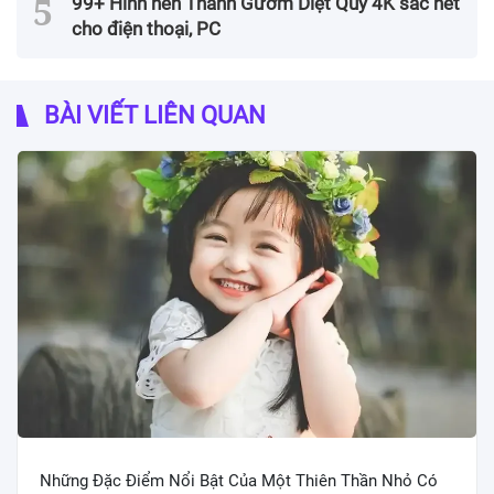
99+ Hình nền Thanh Gươm Diệt Quỷ 4K sắc nét
cho điện thoại, PC
BÀI VIẾT LIÊN QUAN
Những Đặc Điểm Nổi Bật Của Một Thiên Thần Nhỏ Có