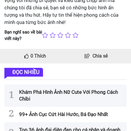
vọng với những bí quyết và kiểu dáng chụp ảnh mà
chúng tôi đã chia sẻ, bạn sẽ có những bức hình ấn
tượng và thu hút. Hãy tự tin thể hiện phong cách của
mình qua từng bức ảnh nhé!
Bạn nghĩ sao về bài
viết này?
0
Thích
Chia sẻ
ĐỌC NHIỀU
Khám Phá Hình Ảnh Nữ Cute Với Phong Cách
Chibi
99+ Ảnh Cục Cứt Hài Hước, Bá Đạo Nhất
Top 36 ảnh đại diện đẹp cho cá nhân và doanh