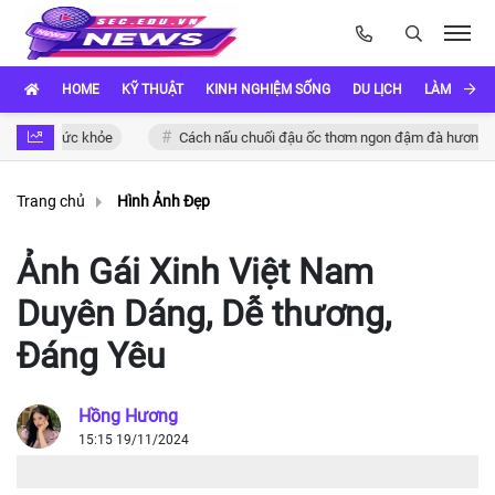
HOME
KỸ THUẬT
KINH NGHIỆM SỐNG
DU LỊCH
LÀM ĐẸP
cho sức khỏe
Cách nấu chuối đậu ốc thơm ngon đậm đà hương vị Việt
Trang chủ
Hình Ảnh Đẹp
Ảnh Gái Xinh Việt Nam
Duyên Dáng, Dễ thương,
Đáng Yêu
Hồng Hương
15:15 19/11/2024