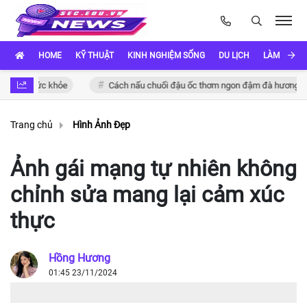
HOME
KỸ THUẬT
KINH NGHIỆM SỐNG
DU LỊCH
LÀM ĐẸP
ức khỏe
Cách nấu chuối đậu ốc thơm ngon đậm đà hương vị Việt
Trang chủ
Hình Ảnh Đẹp
Ảnh gái mạng tự nhiên không
chỉnh sửa mang lại cảm xúc
thực
Hồng Hương
01:45 23/11/2024