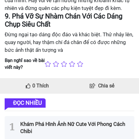
của mình. Hãy vui vẻ tận hưởng những khoảnh khắc tự
nhiên và đừng quên các phụ kiện tuyệt đẹp đi kèm.
9. Phá Vỡ Sự Nhàm Chán Với Các Dáng
Chụp Siêu Chất
Đừng ngại tạo dáng độc đáo và khác biệt. Thử nhảy lên,
quay người, hay thậm chí đá chân để có được những
bức ảnh thật ấn tượng và
Bạn nghĩ sao về bài
viết này?
0
Thích
Chia sẻ
ĐỌC NHIỀU
Khám Phá Hình Ảnh Nữ Cute Với Phong Cách
Chibi