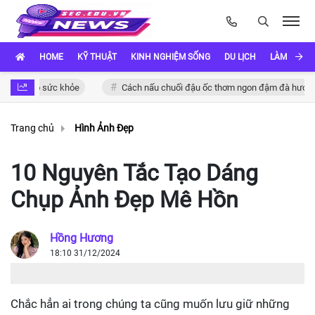
HOME
KỸ THUẬT
KINH NGHIỆM SỐNG
DU LỊCH
LÀM ĐẸP
g cho sức khỏe
Cách nấu chuối đậu ốc thơm ngon đậm đà hương vị Vi
Trang chủ
Hình Ảnh Đẹp
10 Nguyên Tắc Tạo Dáng
Chụp Ảnh Đẹp Mê Hồn
Hồng Hương
18:10 31/12/2024
Chắc hẳn ai trong chúng ta cũng muốn lưu giữ những